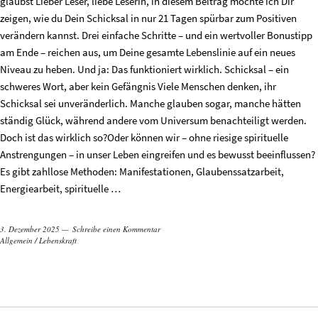
glaubst Lieber Leser, liebe Leserin, in diesem Beitrag möchte ich Dir
zeigen, wie du Dein Schicksal in nur 21 Tagen spürbar zum Positiven
verändern kannst. Drei einfache Schritte – und ein wertvoller Bonustipp
am Ende – reichen aus, um Deine gesamte Lebenslinie auf ein neues
Niveau zu heben. Und ja: Das funktioniert wirklich. Schicksal – ein
schweres Wort, aber kein Gefängnis Viele Menschen denken, ihr
Schicksal sei unveränderlich. Manche glauben sogar, manche hätten
ständig Glück, während andere vom Universum benachteiligt werden.
Doch ist das wirklich so?Oder können wir – ohne riesige spirituelle
Anstrengungen – in unser Leben eingreifen und es bewusst beeinflussen?
Es gibt zahllose Methoden: Manifestationen, Glaubenssatzarbeit,
Energiearbeit, spirituelle …
3. Dezember 2025
Schreibe einen Kommentar
Allgemein
/
Lebenskraft