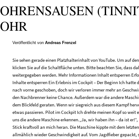
OHRENSAUSEN (TINNIT
OHR
Veröffentlicht von
Andreas Frenzel
Sie sehen gerade einen Platzhalterinhalt von YouTube. Um auf den 
klicken Sie auf die Schaltfläche unten. Bitte beachten Sie, dass da
weitergegeben werden. Mehr Informationen Inhalt entsperren Erfo
Inhalte entsperren Ein Erlebnis im Cockpit – Der Beginn Ich hatte
nach vorne geschoben, doch wir verloren immer mehr an Geschwin
den Nachbrenner keine Chance. Außerdem war die andere Maschin
dem Blickfeld geraten. Wenn wir siegreich aus diesem Kampf herv
etwas passieren. Pilot im Cockpit Ich drehte meinen Kopf so weit 
uns die andere Maschine erkennen.„Ja, wir haben ihn – da ist er!“, 
Stick kraftvoll an mich heran. Die Maschine kippte mit dem letz
allmählich wieder Geschwindigkeit auf. Vom Jagdfieber gepackt, 