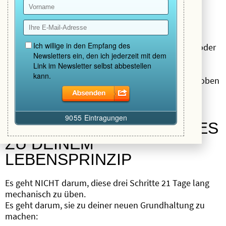
Für die Möglichkeit, dich weiterzuentwickeln.
Mach Dankbarkeit zu einer Routine. Jeden Morgen oder
jeden Abend.
Nach ein paar Tagen wirst du spüren, wie sich deine
Energie hebt – und dein Schicksal sich mit ihr nach oben
bewegt.
DER BONUSTIPP: MACH ES
ZU DEINEM
LEBENSPRINZIP
Es geht NICHT darum, diese drei Schritte 21 Tage lang
mechanisch zu üben.
Es geht darum, sie zu deiner neuen Grundhaltung zu
machen: