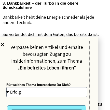
3. Dankbarkeit – der Turbo in die obere
Schicksalslinie
Dankbarkeit hebt deine Energie schneller als jede
andere Technik.
Sie verbindet dich mit dem Guten, das bereits da ist.
Sie bringt dich in Harmonie mit dem Leben.
Sie öffnet dein Herz.
Verpasse keinen Artikel und erhalte
bevorzugten Zugang zu
Du kannst für unendlich viel dankbar sein:
Insiderinformationen, zum Thema
„Ein befreites Leben führen“
Für dein Essen.
Für dein Zuhause.
Für welches Thema interessierst Du Dich?
Für ein Lächeln auf der Straße.
Für die Freiheit, dieses Video oder diesen Text zu
sehen.