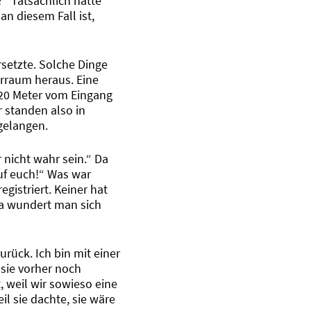
“ Tatsächlich hatte
n diesem Fall ist,
rsetzte. Solche Dinge
arraum heraus. Eine
 20 Meter vom Eingang
 standen also in
gelangen.
 nicht wahr sein.“ Da
auf euch!“ Was war
gistriert. Keiner hat
Da wundert man sich
urück. Ich bin mit einer
 sie vorher noch
, weil wir sowieso eine
l sie dachte, sie wäre