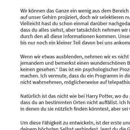
Wir können das Ganze ein wenig aus dem Bereich 
auf unser Gehirn projiziert, doch wir selektieren
Vielleicht hast du schon einmal darüber nachgedac
dass du alles siehst, aber tatsächlich nehmen wir nur
durch den all diese Informationen kommen. Unser 
bis nur noch ein kleiner Teil davon bei uns anko
Wenn wir etwas ausblenden, nehmen wir es nicht w
jemandem und bemerkst einen wunderschönen Blum
keinen gesehen.“ Das ist ein psychologischer Proz
machen. Ich vermute, dass du ein Programm in dir i
nicht wahrnehmen, möglicherweise auf telepathis
Natürlich ist das nicht wie bei Harry Potter, wo d
dass du an bestimmten Orten nicht auffällst. Ich h
in denen du sie nützlich finden könntest, aber sei 
Um diese Fähigkeit zu entwickeln, ist der erste u
deinem höchsten Selbst verbindest, legst du die G