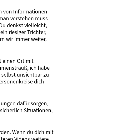
n von Informationen
n man verstehen muss.
u denkst vielleicht,
in riesiger Trichter,
rn wir immer weiter,
 einen Ort mit
umenstrauß, ich habe
 selbst unsichtbar zu
Personenkreise dich
Übungen dafür sorgen,
sicherlich Situationen,
erden. Wenn du dich mit
iteren Videos weitere