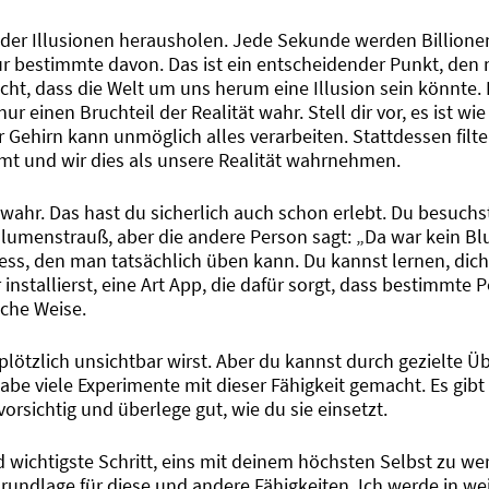
der Illusionen herausholen. Jede Sekunde werden Billione
 nur bestimmte davon. Das ist ein entscheidender Punkt, de
ht, dass die Welt um uns herum eine Illusion sein könnte. D
 einen Bruchteil der Realität wahr. Stell dir vor, es ist wie e
Gehirn kann unmöglich alles verarbeiten. Stattdessen filte
mmt und wir dies als unsere Realität wahrnehmen.
ahr. Das hast du sicherlich auch schon erlebt. Du besuchst
enstrauß, aber die andere Person sagt: „Da war kein Bl
ess, den man tatsächlich üben kann. Du kannst lernen, dich
nstallierst, eine Art App, die dafür sorgt, dass bestimmte 
che Weise.
u plötzlich unsichtbar wirst. Aber du kannst durch gezielte 
abe viele Experimente mit dieser Fähigkeit gemacht. Es gibt 
vorsichtig und überlege gut, wie du sie einsetzt.
nd wichtigste Schritt, eins mit deinem höchsten Selbst zu w
rundlage für diese und andere Fähigkeiten. Ich werde in we