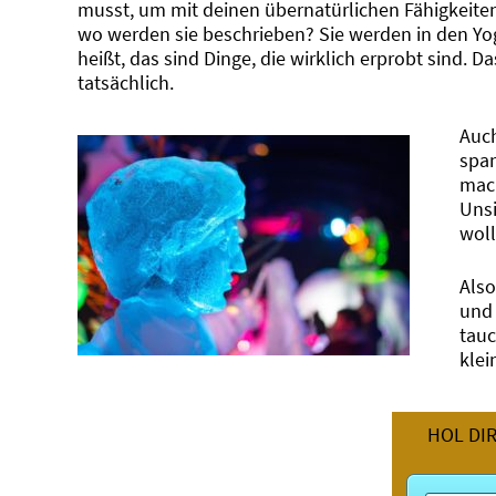
musst, um mit deinen übernatürlichen Fähigkeit
wo werden sie beschrieben? Sie werden in den Yoga-
heißt, das sind Dinge, die wirklich erprobt sind. 
tatsächlich.
Auch
spa
mach
Unsi
woll
Also
und
tauc
klei
HOL DI