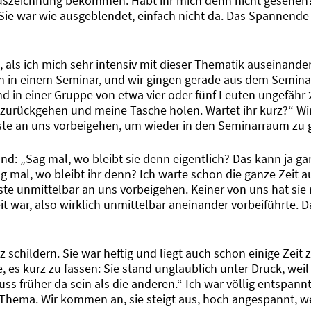
uszeichnung bekommen. Habt ihr mich denn nicht gesehen?
Sie war wie ausgeblendet, einfach nicht da. Das Spannende a
t, als ich mich sehr intensiv mit dieser Thematik auseinande
ch in einem Seminar, und wir gingen gerade aus dem Semin
and in einer Gruppe von etwa vier oder fünf Leuten ungefähr
l zurückgehen und meine Tasche holen. Wartet ihr kurz?“ Wir
ste an uns vorbeigehen, um wieder in den Seminarraum zu 
nd: „Sag mal, wo bleibt sie denn eigentlich? Das kann ja gar
ag mal, wo bleibt ihr denn? Ich warte schon die ganze Zeit 
e unmittelbar an uns vorbeigehen. Keiner von uns hat sie re
t war, also wirklich unmittelbar aneinander vorbeiführte. 
 schildern. Sie war heftig und liegt auch schon einige Zeit z
 es kurz zu fassen: Sie stand unglaublich unter Druck, weil
uss früher da sein als die anderen.“ Ich war völlig entspannt
Thema. Wir kommen an, sie steigt aus, hoch angespannt, wei