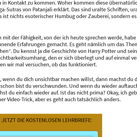
en in Kontakt zu kommen. Woher kommen diese übernatürli
Sutras von Patanjali erklärt. Das sind uralte Schriften, ura
Das ist nichts esoterischer Humbug oder Zauberei, sondern es
 mit der Fähigkeit, von der ich heute sprechen werde, habe
nnende Erfahrungen gemacht. Es geht nämlich um das The
en“. Du kennst ja die Geschichte von Harry Potter und sei
chtbarkeitsumhang, den er sich überlegt und auf einmal ver
en wir mal versuchen, ob das funktioniert.
, wenn du dich unsichtbar machen willst, dann machst du d
 schon bist du verschwunden. Und wenn du wieder auftauc
hst du einfach wieder auf. Ist das nicht prima? Okay, ich geb
ner Video-Trick, aber es geht auch tatsächlich anders.
R JETZT DIE KOSTENLOSEN LEHRBRIEFE: