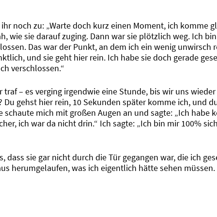
 ihr noch zu: „Warte doch kurz einen Moment, ich komme glei
 wie sie darauf zuging. Dann war sie plötzlich weg. Ich bin
ossen. Das war der Punkt, an dem ich ein wenig unwirsch re
nktlich, und sie geht hier rein. Ich habe sie doch gerade ge
och verschlossen.“
 traf – es verging irgendwie eine Stunde, bis wir uns wieder 
n? Du gehst hier rein, 10 Sekunden später komme ich, und d
Sie schaute mich mit großen Augen an und sagte: „Ich habe 
her, ich war da nicht drin.“ Ich sagte: „Ich bin mir 100% sich
s, dass sie gar nicht durch die Tür gegangen war, die ich ge
s herumgelaufen, was ich eigentlich hätte sehen müssen.