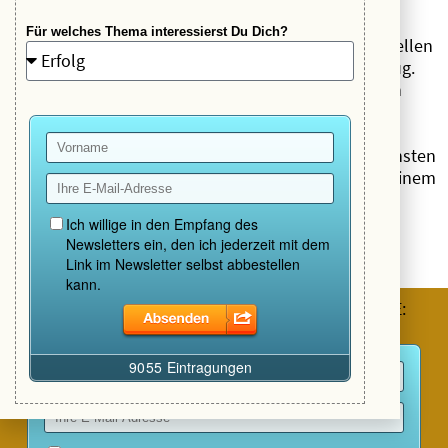
verbunden bist. Mit dem, was wirklich ist.
Für welches Thema interessierst Du Dich?
Die Teilnehmer lernen einfache Techniken zur schnellen
Erzeugung
innerer Stille
. Nicht als weiteres Werkzeug.
Sondern als Rückkehr zu dem, was sie immer schon
waren.
Sie lernen, bei Unsicherheiten Kontakt zu ihrer höchsten
Intuition aufzunehmen. Nicht zu einer KI. Nicht zu einem
äußeren Meister. Sondern zu ihrer eigenen inneren
Führung.
Und diese Führung wird Dich immer richtig leiten.
HOL DIR JETZT DIE KOSTENLOSEN LEHRBRIEFE: