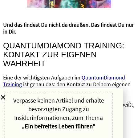
Und das findest Du nicht da draußen. Das findest Du nur
in Dir.
QUANTUMDIAMOND TRAINING:
KONTAKT ZUR EIGENEN
WAHRHEIT
Eine der wichtigsten Aufgaben im
QuantumDiamond
Training
ist genau das: den Kontakt zu Deinem eigenen
Selbst und Deiner eigenen Wahrheit zu finden.
Verpasse keinen Artikel und erhalte
Hier findet wirkliche Transformation statt. Und Du weißt,
bevorzugten Zugang zu
dass Du vor den Gefahren einer vollkommenen
Insiderinformationen, zum Thema
Mechanisierung vollständig geschützt bist.
„Ein befreites Leben führen“
Nicht, weil Du Dich abschottest. Sondern weil Du