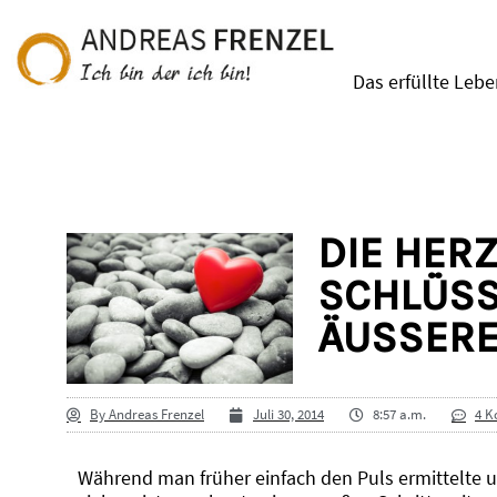
Das erfüllte Leb
DIE HER
SCHLÜSS
ÄUSSERE
By
Andreas Frenzel
Juli 30, 2014
8:57 a.m.
4 
Während man früher einfach den Puls ermittelte u