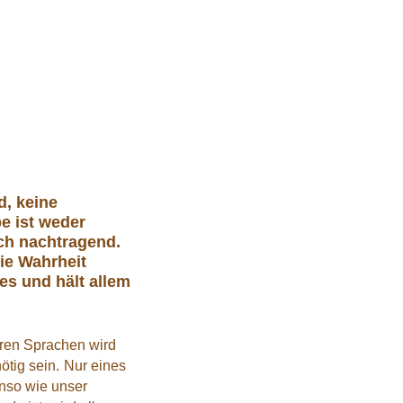
d, keine
be ist weder
och nachtragend.
die Wahrheit
lles und hält allem
ren Sprachen wird
ötig sein.
Nur eines
nso wie unser