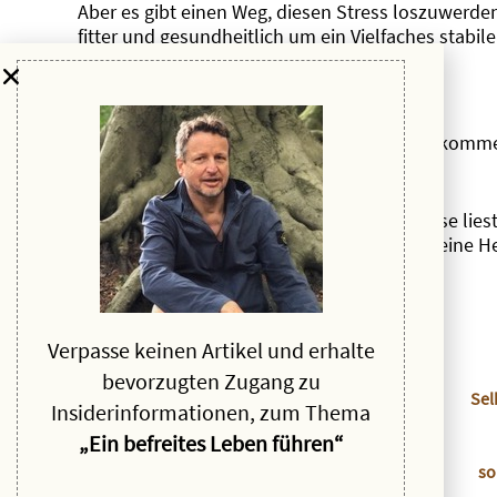
Aber es gibt einen Weg, diesen Stress loszuwerden
fitter und gesundheitlich um ein Vielfaches stabil
Und das ist sogar messbar.
Das Geheimnis, wie wir zu diesem Zustand kommen
folgenden Zeilen.
Bitte nimm Dir unbedingt Zeit, wenn Du diese liest
Betriebsmodus
Du Dich gerade befindest. Deine H
Los geht es:
Verpasse keinen Artikel und erhalte
bevorzugten Zugang zu
Sel
Insiderinformationen, zum Thema
„Ein befreites Leben führen“
so