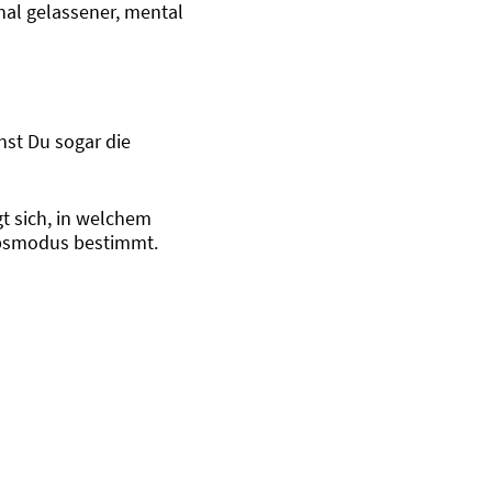
nal gelassener, mental
st Du sogar die
gt sich, in welchem
iebsmodus bestimmt.