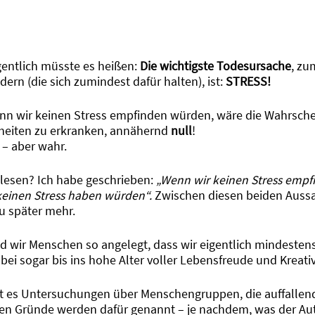
igentlich müsste es heißen:
Die wichtigste Todesursache
, zu
ndern (die sich zumindest dafür halten), ist:
STRESS!
nn wir keinen Stress empfinden würden, wäre die Wahrschei
heiten zu erkranken, annähernd
null
!
– aber wahr.
lesen? Ich habe geschrieben:
„Wenn wir keinen Stress emp
keinen Stress haben würden“.
Zwischen diesen beiden Aussa
u später mehr.
nd wir Menschen so angelegt, dass wir eigentlich mindesten
ei sogar bis ins hohe Alter voller Lebensfreude und Kreativi
t es Untersuchungen über Menschengruppen, die auffallend
ten Gründe werden dafür genannt – je nachdem, was der Au