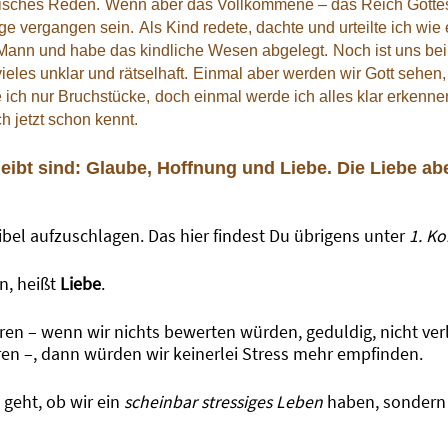
isches Reden.
Wenn aber das Vollkommene – das Reich Gottes d
ige vergangen sein.
Als Kind redete, dachte und urteilte ich wie 
 Mann und habe das kindliche Wesen abgelegt.
Noch ist uns bei
eles unklar und rätselhaft.
Einmal aber werden wir Gott sehen,
 ich nur Bruchstücke,
doch einmal werde ich alles klar erkenne
h jetzt schon kennt.
eibt sind: Glaube, Hoffnung und Liebe. Die Liebe abe
Bibel aufzuschlagen. Das hier findest Du übrigens unter
1. Ko
n, heißt
Liebe
.
en – wenn wir nichts bewerten würden, geduldig, nicht verl
ren –, dann würden wir keinerlei Stress mehr empfinden.
 geht, ob wir ein
scheinbar stressiges Leben
haben, sondern