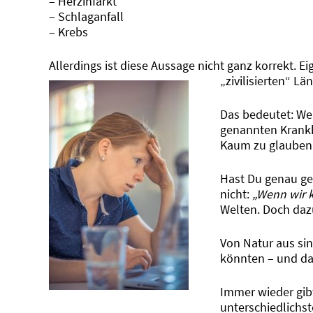
– Herzinfarkt
– Schlaganfall
– Krebs
Allerdings ist diese Aussage nicht ganz korrekt. E
„zivilisierten“ Lä
Das bedeutet: We
genannten Krank
Kaum zu glauben 
Hast Du genau ge
nicht:
„Wenn wir 
Welten. Doch daz
Von Natur aus si
könnten – und dab
Immer wieder gib
unterschiedlichs