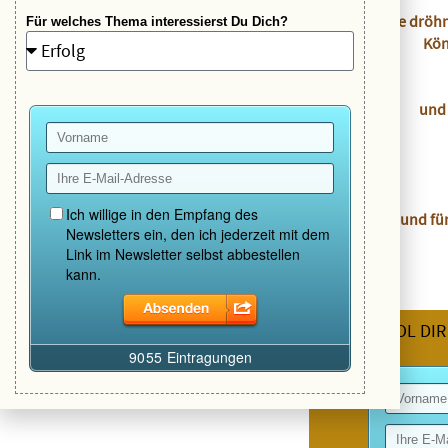
wie dröh
Für welches Thema interessierst Du Dich?
Kön
und 
und fü
HOL DIR